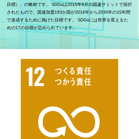
目標）」の略称です。 SDGsは2015年9月の国連サミットで採択
されたもので、国連加盟193か国が2016年から2030年の15年間
で達成するために掲げた目標です。 SDGsには世界を変えるた
めの17の目標が定められています。